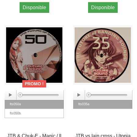
Disponible
Disponible
PROMO !
fts050a
fts035a
fts050b
JTB & Chuk-E - Magic / Il
JTB vs Iain cross - Utopia