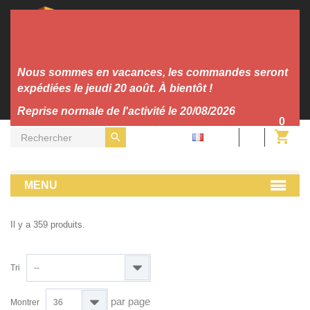
Nous sommes en vacances, les commandes seront
expédiées le jeudi 20 août. À bientôt !
Reprise normale de l'activité le 20/08/2026
0
FR
Vinyle
Trance/Hardtrance
MENU
Il y a 359 produits.
Tri
--
par page
Montrer
36