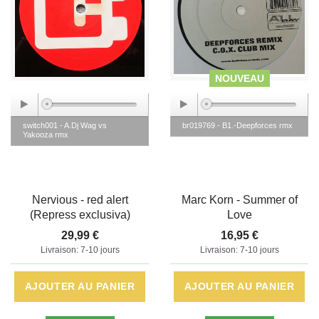
NOUVEAU
switch001 - A.Dj Wag vs
br019769 - B1.-Deepforces rmx
Yakooza rmx
Nervious - red alert
Marc Korn - Summer of
(Repress exclusiva)
Love
29,99 €
16,95 €
Livraison: 7-10 jours
Livraison: 7-10 jours
AJOUTER AU PANIER
AJOUTER AU PANIER