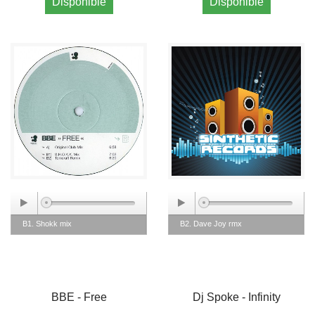
Disponible
Disponible
B1. Shokk mix
B2. Dave Joy rmx
BBE - Free
Dj Spoke - Infinity