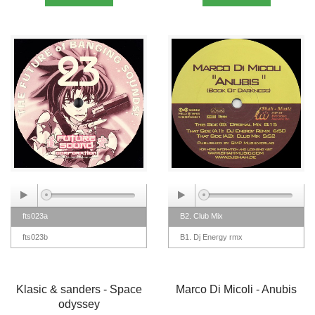
fts023a
B2. Club Mix
fts023b
B1. Dj Energy rmx
Klasic & sanders - Space
Marco Di Micoli - Anubis
odyssey