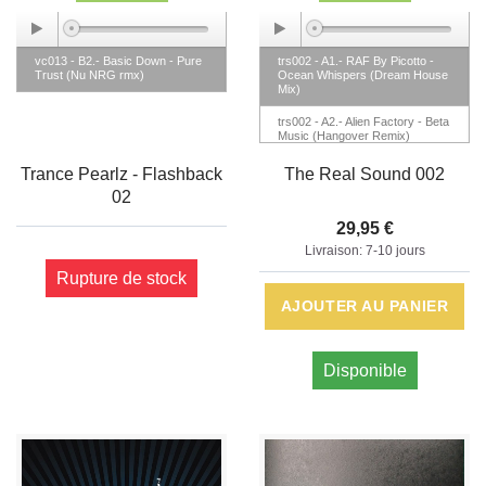
vc013 - B2.- Basic Down - Pure
trs002 - A1.- RAF By Picotto -
Trust (Nu NRG rmx)
Ocean Whispers (Dream House
Mix)
trs002 - A2.- Alien Factory - Beta
Music (Hangover Remix)
trs002 - B1.- Masters & Nickson
Trance Pearlz - Flashback
The Real Sound 002
Feat. Justine Suissa - Out There
02
(5th Dimension)
29,95 €
trs002 - B2.- Alek Száhala -
Alanamra
Livraison: 7-10 jours
Rupture de stock
trs002 - B3.- Trivial Voice - Stay
With Me
AJOUTER AU PANIER
Disponible