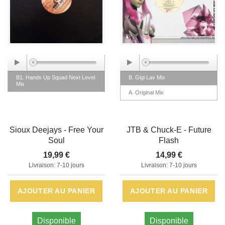
B1. Hands Up Squad Next Level
B. Gigi Lav Mix
Mix
A. Original Mix
Sioux Deejays - Free Your
JTB & Chuck-E - Future
Soul
Flash
19,99 €
14,99 €
Livraison: 7-10 jours
Livraison: 7-10 jours
AJOUTER AU PANIER
AJOUTER AU PANIER
Disponible
Disponible