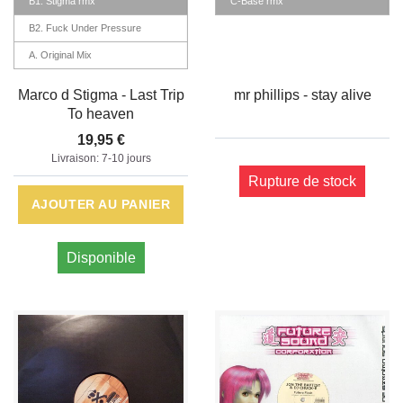
B1. Stigma rmx
C-Base rmx
B2. Fuck Under Pressure
A. Original Mix
Marco d Stigma - Last Trip
mr phillips - stay alive
To heaven
19,95 €
Livraison: 7-10 jours
Rupture de stock
AJOUTER AU PANIER
Disponible