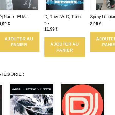
DE
Dj Nano - El Mar
Dj Rave Vs Dj Traxx
Spray Limpia
FIDÉLITÉ
-...
9,99 €
8,99 €
POUVANT
11,99 €
AJOUTER AU
AJOUTE
ÊTRE
AJOUTER AU
PANIER
PANI
TRANSFORMÉ(S)
PANIER
EN
UN
TÉGORIE :
BON
DE
RÉDUCTION
DE