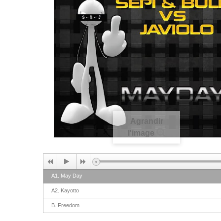
Agrandir
l'image
A1. May Day
A2. Kayotto
B. Freedom