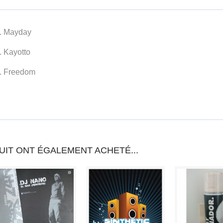
PRODUIT
VOUS
. Mayday
POUVEZ
. Kayotto
GAGNER
. Freedom
JUSQU'À
POINT
DE
FIDÉLITÉ
.
UIT ONT ÉGALEMENT ACHETÉ...
VOTRE
PANIER
TOTALISERA
POINT