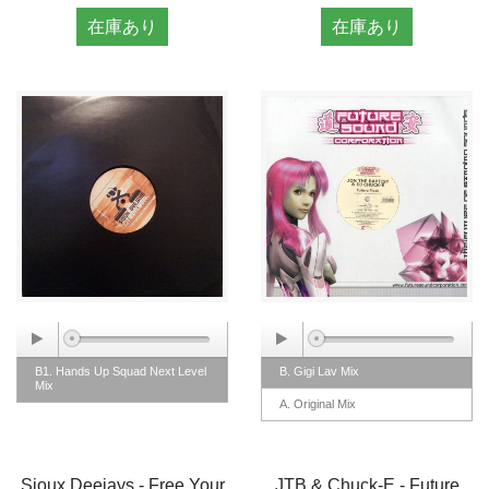
在庫あり
在庫あり
B1. Hands Up Squad Next Level
B. Gigi Lav Mix
Mix
A. Original Mix
Sioux Deejays - Free Your
JTB & Chuck-E - Future