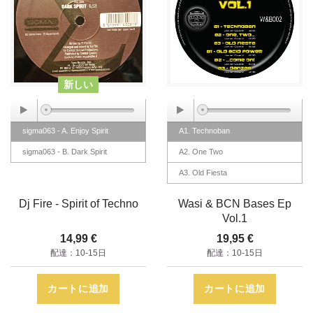
新しい
sigma063 - A. Enjoy Spirit
A1. Technoban
sigma063 - B. Dark Spirit
A2. One Two
A3. Old Fiesta
B1. Old Acid Power
Dj Fire - Spirit of Techno
Wasi & BCN Bases Ep
B2. Come On
Vol.1
B3. Danzen
14,99 €
19,95 €
配達：10-15日
配達：10-15日
カートに追加
カートに追加