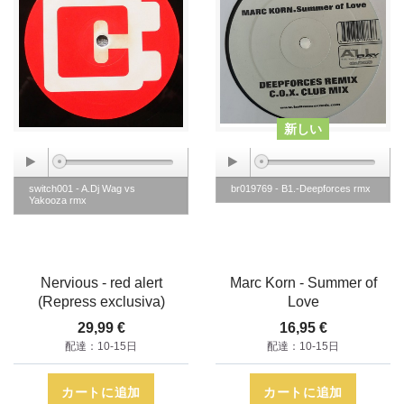
新しい
switch001 - A.Dj Wag vs
br019769 - B1.-Deepforces rmx
Yakooza rmx
Nervious - red alert
Marc Korn - Summer of
(Repress exclusiva)
Love
29,99 €
16,95 €
配達：10-15日
配達：10-15日
カートに追加
カートに追加