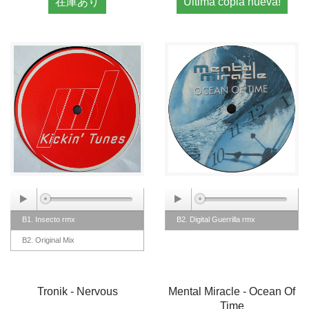
在庫あり
Última copia nueva!
B1. Insecto rmx
B2. Digital Guerrilla rmx
B2. Original Mix
Tronik - Nervous
Mental Miracle - Ocean Of
Time