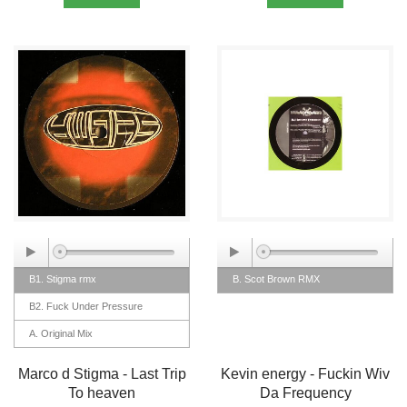
B1. Stigma rmx
B. Scot Brown RMX
B2. Fuck Under Pressure
A. Original Mix
Marco d Stigma - Last Trip
Kevin energy - Fuckin Wiv
To heaven
Da Frequency