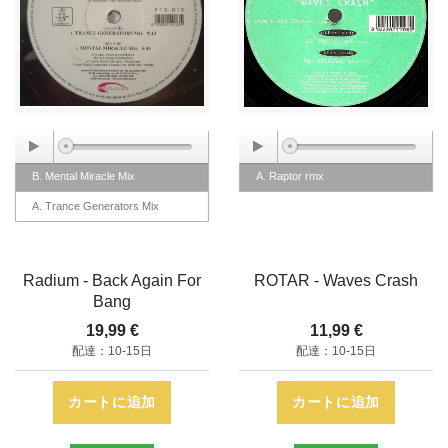
B. Mental Miracle Mix
A. Raptor rmx
A. Trance Generators Mix
Radium - Back Again For
ROTAR - Waves Crash
Bang
19,99 €
11,99 €
配達：10-15日
配達：10-15日
カートに追加
カートに追加