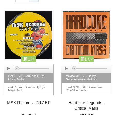
新しい
新しい
msk01 - A1.- Sami and Q-Byk -
movlp3531 - B2.- Happy
Like a Soldier
Generation extended mix
msk01 - A2.- Sami and Q-Byk -
movlp3531 - B1.- Burnin Love
Magic Soul
(The Viper remix)
msk01 - B1.- Sami and Q-Byk -
Live the Moment
MSK Records - 7/17 EP
Hardcore Legends -
Critical Mass
msk01 - B2.- Sami - Acid One