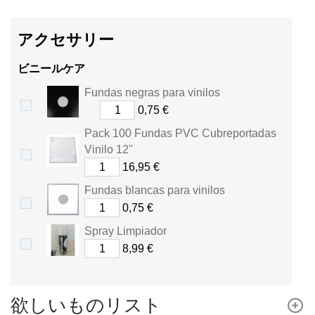
ン
ト
.
アクセサリー
カ
ビニールケア
ー
Fundas negras para vinilos
0,75 €
ト
Pack 100 Fundas PVC Cubreportadas
は
Vinilo 12"
16,95 €
合
Fundas blancas para vinilos
計
0,75 €
さ
Spray Limpiador
8,99 €
れ
ま
欲しいものリスト
す