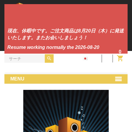
現在、休暇中です。ご注文商品は8月20日（木）に発送
いたします。またお会いしましょう！
Resume working normally the 2026-08-20
0
JA
ビニール
Hardstyle
Higher Energy
MENU