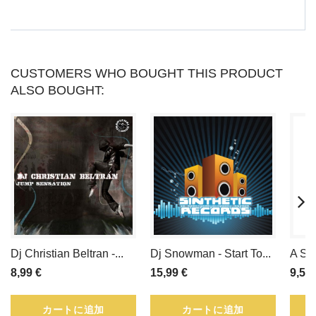
買
う
こ
CUSTOMERS WHO BOUGHT THIS PRODUCT
ALSO BOUGHT:
と
に
よ
っ
て
寄
Dj Christian Beltran -...
Dj Snowman - Start To...
A St
せ
8,99 €
15,99 €
9,50 
集
カートに追加
カートに追加