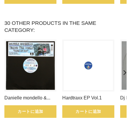
め
る
30 OTHER PRODUCTS IN THE SAME
こ
CATEGORY:
と
が
で
き
ま
す。
Danielle mondello &...
Hardtraxx EP Vol.1
Dj Is
ポ
カートに追加
カートに追加
イ