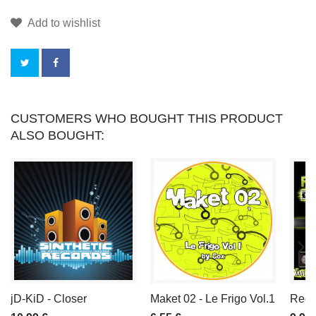
Add to wishlist
こ
CUSTOMERS WHO BOUGHT THIS PRODUCT
ALSO BOUGHT:
の
商
品
を
買
う
jD-KiD - Closer
Maket 02 - Le Frigo Vol.1
Recop
こ