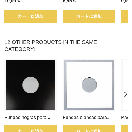
10,99 €
6,55 €
9,99 
と
カートに追加
カートに追加
に
よ
12 OTHER PRODUCTS IN THE SAME
っ
CATEGORY:
て
寄
せ
集
め
る
Fundas negras para...
Fundas blancas para...
Pack
こ
カートに追加
カートに追加