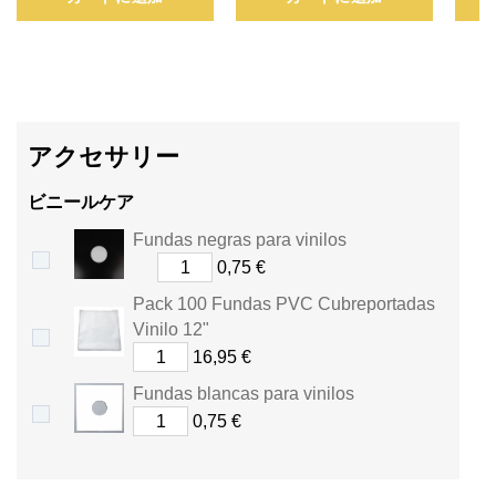
と
が
で
アクセサリー
き
ま
ビニールケア
Fundas negras para vinilos
す。
0,75 €
ポ
Pack 100 Fundas PVC Cubreportadas
Vinilo 12"
イ
16,95 €
ン
Fundas blancas para vinilos
ト
.
0,75 €
カ