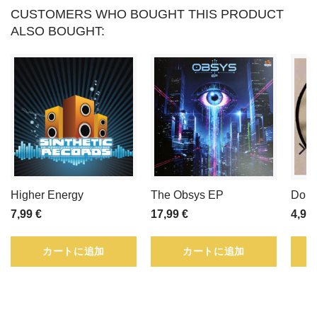
CUSTOMERS WHO BOUGHT THIS PRODUCT
ALSO BOUGHT:
Higher Energy
The Obsys EP
Doug
7,99 €
17,99 €
4,91 
カートに追加
カートに追加