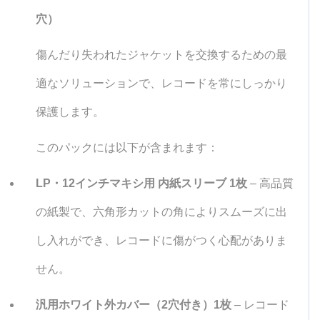
ポ
穴）
イ
傷んだり失われたジャケットを交換するための最
ン
適なソリューションで、レコードを常にしっかり
ト
保護します。
が
あ
このパックには以下が含まれます：
り
LP・12インチマキシ用 内紙スリーブ 1枚
– 高品質
ま
の紙製で、六角形カットの角によりスムーズに出
せ
し入れができ、レコードに傷がつく心配がありま
ん
せん。
汎用ホワイト外カバー（2穴付き）1枚
– レコード