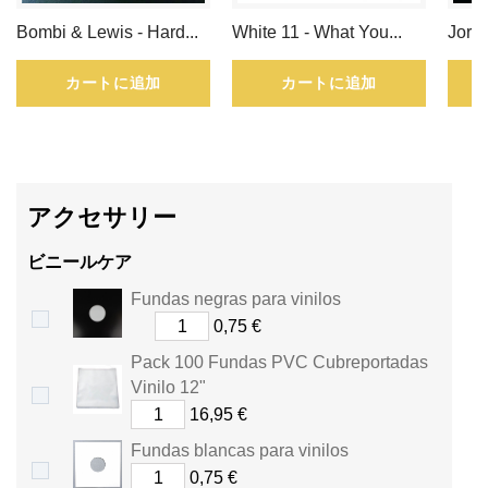
ン
Bombi & Lewis - Hard...
White 11 - What You...
Jordi
ト
.
カートに追加
カートに追加
カ
ー
ト
アクセサリー
は
ビニールケア
合
Fundas negras para vinilos
0,75 €
計
Pack 100 Fundas PVC Cubreportadas
さ
Vinilo 12"
16,95 €
れ
Fundas blancas para vinilos
ま
0,75 €