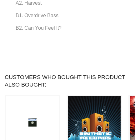
A2. Harvest
買
B1. Overdrive Bass
う
B2. Can You Feel It?
こ
と
に
よ
CUSTOMERS WHO BOUGHT THIS PRODUCT
ALSO BOUGHT:
っ
て
寄
せ
集