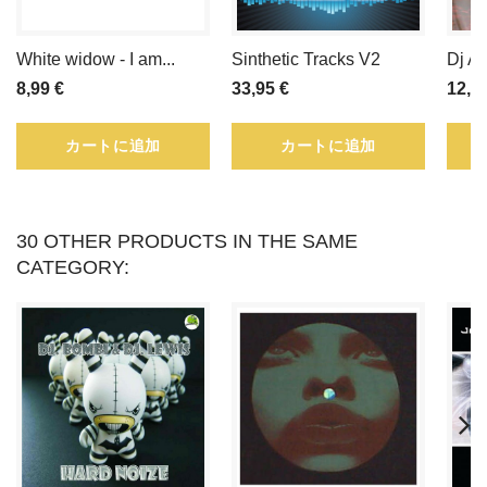
め
White widow - I am...
Sinthetic Tracks V2
Dj Al
る
8,99 €
33,95 €
12,9
こ
カートに追加
カートに追加
と
が
30 OTHER PRODUCTS IN THE SAME
で
CATEGORY:
き
ま
す。
ポ
イ