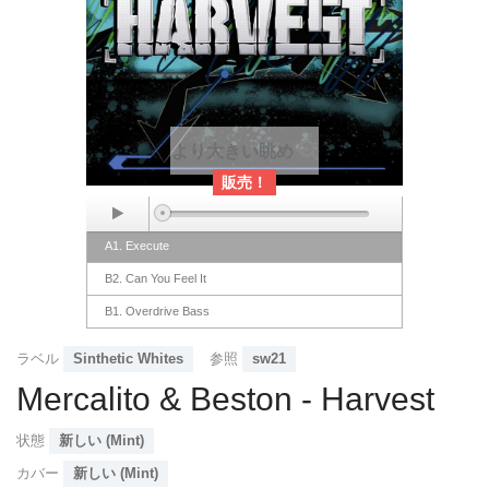
より大きい眺め
販売！
A1. Execute
B2. Can You Feel It
B1. Overdrive Bass
A2. Harvest
ラベル
Sinthetic Whites
参照
sw21
Mercalito & Beston - Harvest
状態
新しい (Mint)
カバー
新しい (Mint)