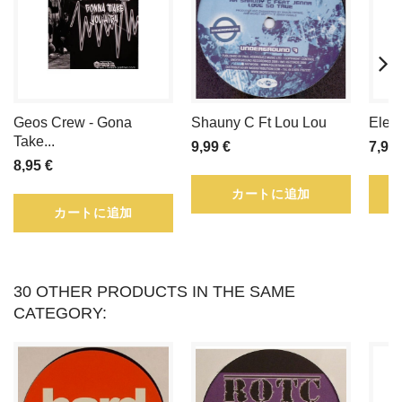
を
買
う
Geos Crew - Gona
Shauny C Ft Lou Lou
Elec
こ
Take...
9,99 €
7,95 
8,95 €
と
カートに追加
に
カートに追加
よ
っ
30 OTHER PRODUCTS IN THE SAME
CATEGORY:
て
寄
せ