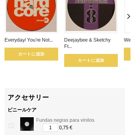
集
め
る
Everyday/ You're Not...
Deejaybee & Sketchy
Weav
こ
Ft...
カートに追加
と
カートに追加
が
で
き
アクセサリー
ま
ビニールケア
す。
Fundas negras para vinilos
ポ
0,75 €