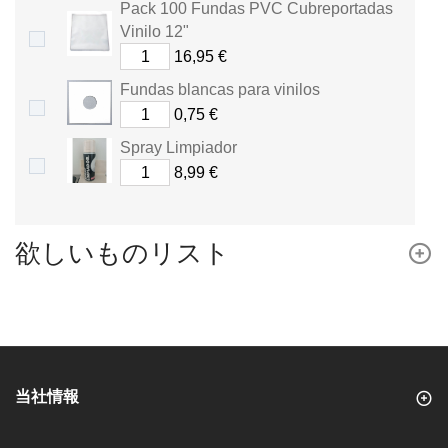
Pack 100 Fundas PVC Cubreportadas
イ
Vinilo 12"
ン
16,95 €
Fundas blancas para vinilos
ト
.
0,75 €
カ
Spray Limpiador
8,99 €
ー
ト
欲しいものリスト
は
合
計
さ
当社情報
れ