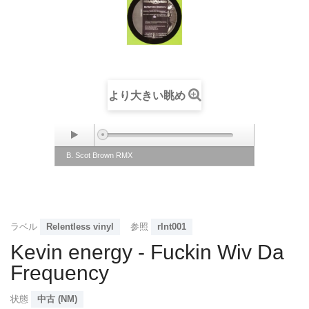
より大きい眺め
B. Scot Brown RMX
ラベル
Relentless vinyl
参照
rlnt001
Kevin energy - Fuckin Wiv Da
Frequency
状態
中古 (NM)